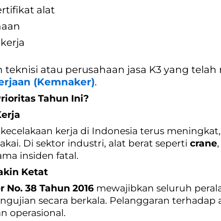
tifikat alat
naan
 kerja
 teknisi atau perusahaan jasa K3 yang telah 
rjaan (Kemnaker)
.
oritas Tahun Ini?
erja
 kecelakaan kerja di Indonesia terus meningkat
akai. Di sektor industri, alat berat seperti
crane
a insiden fatal.
kin Ketat
 No. 38 Tahun 2016
mewajibkan seluruh perala
ujian secara berkala. Pelanggaran terhadap atu
n operasional.