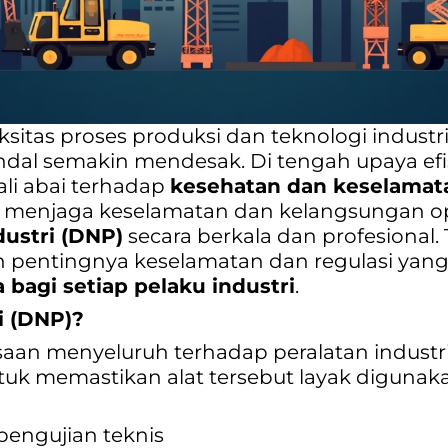
itas proses produksi dan teknologi industr
ndal semakin mendesak. Di tengah upaya efi
ali abai terhadap
kesehatan dan keselamata
k menjaga keselamatan dan kelangsungan ope
ndustri (DNP)
secara berkala dan profesional.
pentingnya keselamatan dan regulasi yang s
a bagi setiap pelaku industri
.
ri (DNP)?
n menyeluruh terhadap peralatan industri,
ntuk memastikan alat tersebut layak digunak
pengujian teknis