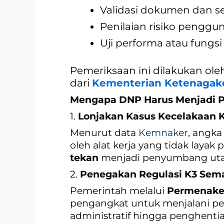
Validasi dokumen dan ser
Penilaian risiko penggu
Uji performa atau fungsi
Pemeriksaan ini dilakukan oleh
dari
Kementerian Ketenagake
Mengapa DNP Harus Menjadi Pri
1.
Lonjakan Kasus Kecelakaan K
Menurut data
Kemnaker
, angka
oleh alat kerja yang tidak layak p
tekan
menjadi penyumbang utam
2.
Penegakan Regulasi K3 Sema
Pemerintah melalui
Permenaker
pengangkat untuk menjalani peng
administratif hingga penghentia