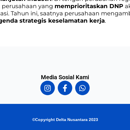
i, perusahaan yang
memprioritaskan DNP
ak
utasi. Tahun ini, saatnya perusahaan mengamb
genda strategis keselamatan kerja
.
Media Sosial Kami
I
F
W
n
a
h
s
c
a
t
e
t
a
b
s
g
o
a
©Copyright Delta Nusantara 2023
r
o
p