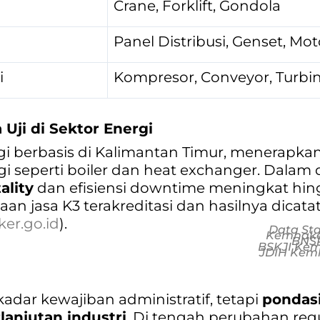
Crane, Forklift, Gondola
Panel Distribusi, Genset, Mot
i
Kompresor, Conveyor, Turbi
 Uji di Sektor Energi
gi berbasis di Kalimantan Timur, menerapka
i seperti boiler dan heat exchanger. Dalam d
ality
dan efisiensi downtime meningkat hi
an jasa K3 terakreditasi dan hasilnya dicat
ker.go.id
).
Data Sta
Kemnaker
BNSP
BSKJI Keme
JDIH Kemn
ekadar kewajiban administratif, tetapi
pondas
lanjutan industri
. Di tengah perubahan regu