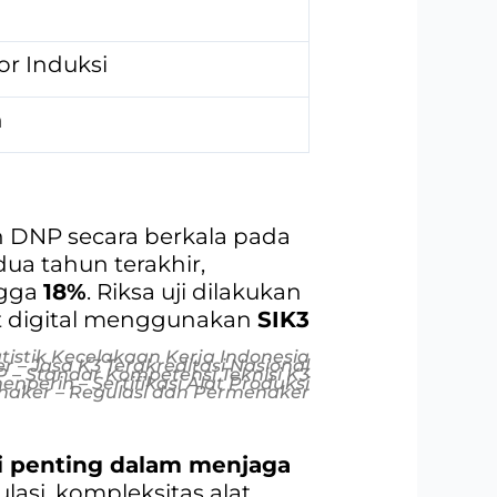
or Induksi
n
n DNP secara berkala pada
ua tahun terakhir,
ngga
18%
. Riksa uji dilakukan
at digital menggunakan
SIK3
tistik Kecelakaan Kerja Indonesia
 – Jasa K3 Terakreditasi Nasional
 – Standar Kompetensi Teknisi K3
nperin – Sertifikasi Alat Produksi
aker – Regulasi dan Permenaker
i penting dalam menjaga
lasi, kompleksitas alat