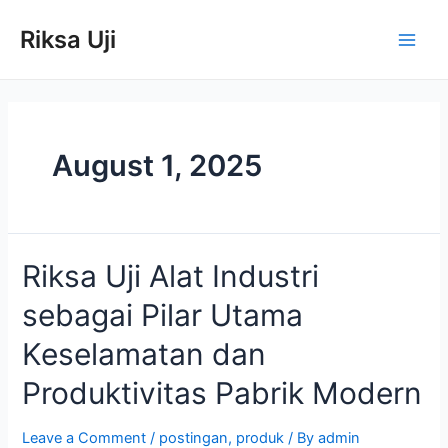
Skip
Main
to
Riksa Uji
Men
content
August 1, 2025
Riksa
Riksa Uji Alat Industri
Uji
sebagai Pilar Utama
Alat
Industri
Keselamatan dan
sebagai
Pilar
Produktivitas Pabrik Modern
Utama
Keselamatan
Leave a Comment
/
postingan
,
produk
/ By
admin