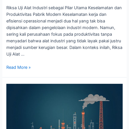
dan
Produktivitas
Riksa Uji Alat Industri sebagai Pilar Utama Keselamatan dan
Pabrik
Produktivitas Pabrik Modern Keselamatan kerja dan
Modern
efisiensi operasional menjadi dua hal yang tak bisa
dipisahkan dalam pengelolaan industri modern. Namun,
sering kali perusahaan fokus pada produktivitas tanpa
menyadari bahwa alat industri yang tidak layak pakai justru
menjadi sumber kerugian besar. Dalam konteks inilah, Riksa
Uji Alat …
Read More »
Transformasi
Pengawasan
Alat
Industri:
Mengapa
Riksa
Uji