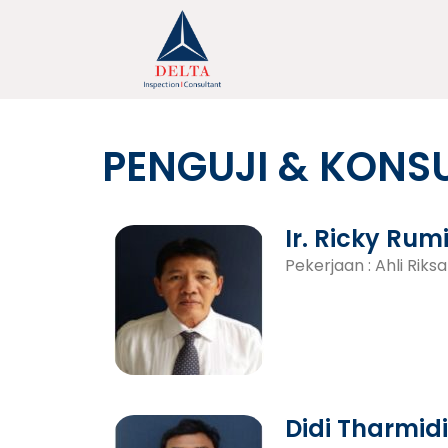
Skip
to
content
PENGUJI & KONS
Ir. Ricky Rum
Pekerjaan : Ahli Riksa
Didi Tharmid