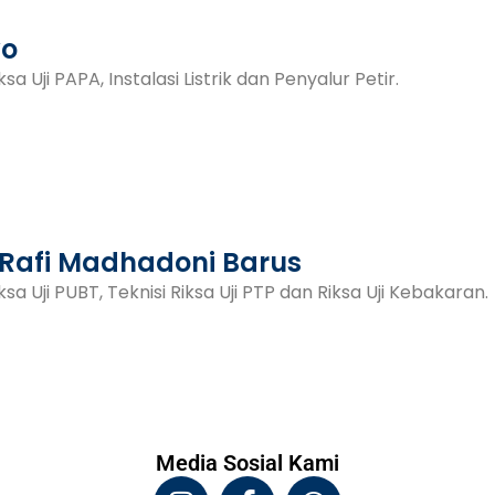
yo
ksa Uji PAPA, Instalasi Listrik dan Penyalur Petir.
afi Madhadoni Barus
ksa Uji PUBT, Teknisi Riksa Uji PTP dan Riksa Uji Kebakaran.
Media Sosial Kami
I
F
W