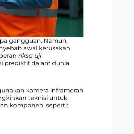
anpa gangguan. Namun,
penyebab awal kerusakan
h peran
riksa uji
i prediktif dalam dunia
ggunakan kamera inframerah
ngkinkan teknisi untuk
kan komponen, seperti: