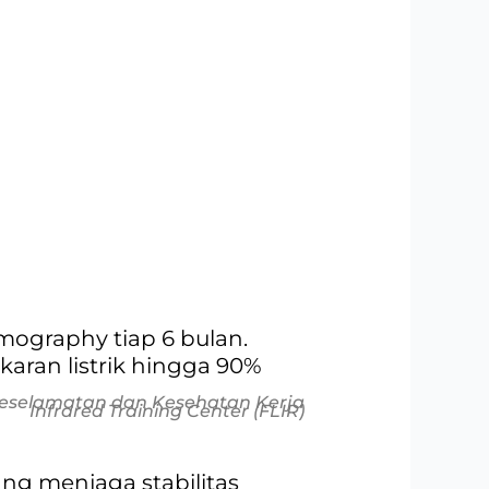
mography tiap 6 bulan.
aran listrik hingga 90%
Keselamatan dan Kesehatan Kerja
Infrared Training Center (FLIR)
ng menjaga stabilitas