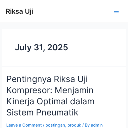
Skip
Main
to
Riksa Uji
Men
content
July 31, 2025
Pentingnya
Pentingnya Riksa Uji
Riksa
Kompresor: Menjamin
Uji
Kompresor:
Kinerja Optimal dalam
Menjamin
Kinerja
Sistem Pneumatik
Optimal
dalam
Leave a Comment
/
postingan
,
produk
/ By
admin