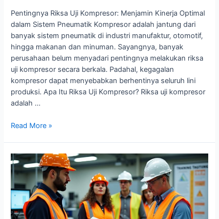
Sistem
Pneumatik
Pentingnya Riksa Uji Kompresor: Menjamin Kinerja Optimal
dalam Sistem Pneumatik Kompresor adalah jantung dari
banyak sistem pneumatik di industri manufaktur, otomotif,
hingga makanan dan minuman. Sayangnya, banyak
perusahaan belum menyadari pentingnya melakukan riksa
uji kompresor secara berkala. Padahal, kegagalan
kompresor dapat menyebabkan berhentinya seluruh lini
produksi. Apa Itu Riksa Uji Kompresor? Riksa uji kompresor
adalah …
Read More »
Riksa
Uji
Thermography:
Deteksi
Dini
Kerusakan