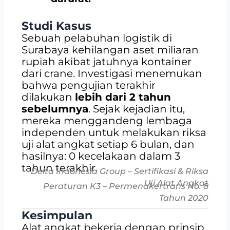
Studi Kasus
Sebuah pelabuhan logistik di
Surabaya kehilangan aset miliaran
rupiah akibat jatuhnya kontainer
dari crane. Investigasi menemukan
bahwa pengujian terakhir
dilakukan
lebih dari 2 tahun
sebelumnya
. Sejak kejadian itu,
mereka menggandeng lembaga
independen untuk melakukan riksa
uji alat angkat setiap 6 bulan, dan
hasilnya: 0 kecelakaan dalam 3
tahun terakhir.
Delta Indonesia Group – Sertifikasi & Riksa
Uji Alat Angkat
Peraturan K3 – Permenakertrans No. 8
Tahun 2020
Kesimpulan
Alat angkat bekerja dengan prinsip