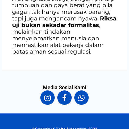
tumpuan dan gaya berat yang bila
gagal, tak hanya merusak barang,
tapi juga mengancam nyawa.
Riksa
uji bukan sekadar formalitas
,
melainkan tindakan
menyelamatkan manusia dan
memastikan alat bekerja dalam
batas aman sesuai regulasi.
Media Sosial Kami
I
F
W
n
a
h
s
c
a
t
e
t
a
b
s