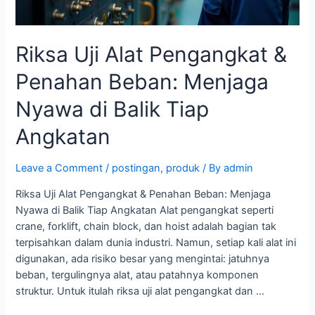
Nyawa
di
Balik
Riksa Uji Alat Pengangkat &
Tiap
Angkatan
Penahan Beban: Menjaga
Nyawa di Balik Tiap
Angkatan
Leave a Comment
/
postingan
,
produk
/ By
admin
Riksa Uji Alat Pengangkat & Penahan Beban: Menjaga
Nyawa di Balik Tiap Angkatan Alat pengangkat seperti
crane, forklift, chain block, dan hoist adalah bagian tak
terpisahkan dalam dunia industri. Namun, setiap kali alat ini
digunakan, ada risiko besar yang mengintai: jatuhnya
beban, tergulingnya alat, atau patahnya komponen
struktur. Untuk itulah riksa uji alat pengangkat dan …