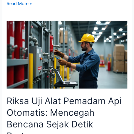
Read More »
Riksa
Uji
Alat
Pemadam
Api
Otomatis:
Mencegah
Bencana
Sejak
Detik
Pertama
Riksa Uji Alat Pemadam Api
Otomatis: Mencegah
Bencana Sejak Detik