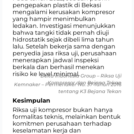
pengepakan plastik di Bekasi
mengalami kerusakan kompresor
yang hampir menimbulkan
ledakan. Investigasi menunjukkan
bahwa tangki tidak pernah diuji
hidrostatik sejak dibeli lima tahun
lalu. Setelah bekerja sama dengan
penyedia jasa riksa uji, perusahaan
menerapkan jadwal inspeksi
berkala dan berhasil menekan
risiko ke level minimal.
Delta Indonesia Group – Riksa Uji
Kompresor dan Bejana Tekan
Kemnaker – Permenaker No. 37 Tahun 2016
tentang K3 Bejana Tekan
Kesimpulan
Riksa uji kompresor bukan hanya
formalitas teknis, melainkan bentuk
komitmen perusahaan terhadap
keselamatan kerja dan