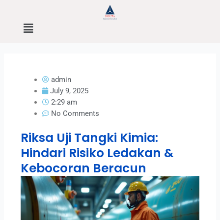
Skip
to
Menu
content
admin
July 9, 2025
2:29 am
No Comments
Riksa Uji Tangki Kimia:
Hindari Risiko Ledakan &
Kebocoran Beracun