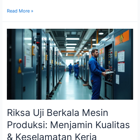
Read More »
Riksa
Uji
Berkala
Mesin
Produksi:
Menjamin
Kualitas
&
Keselamatan
Kerja
Riksa Uji Berkala Mesin
Produksi: Menjamin Kualitas
& Keselamatan Kerja