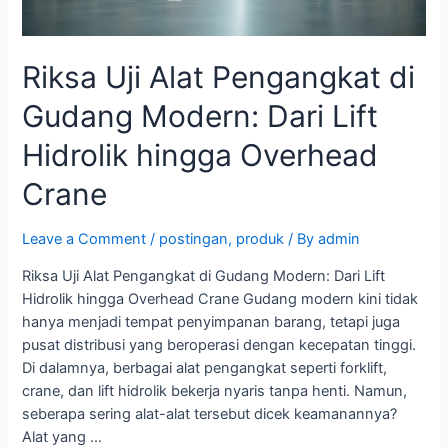
Lift
Hidrolik
hingga
Riksa Uji Alat Pengangkat di
Overhead
Crane​
Gudang Modern: Dari Lift
Hidrolik hingga Overhead
Crane​
Leave a Comment
/
postingan
,
produk
/ By
admin
Riksa Uji Alat Pengangkat di Gudang Modern: Dari Lift
Hidrolik hingga Overhead Crane Gudang modern kini tidak
hanya menjadi tempat penyimpanan barang, tetapi juga
pusat distribusi yang beroperasi dengan kecepatan tinggi.
Di dalamnya, berbagai alat pengangkat seperti forklift,
crane, dan lift hidrolik bekerja nyaris tanpa henti. Namun,
seberapa sering alat-alat tersebut dicek keamanannya?
Alat yang …