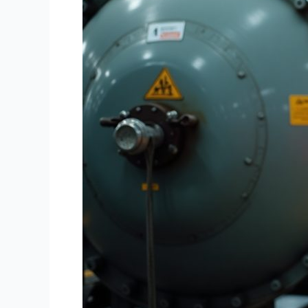
Standar
Sertifikasi
&
Dampak
Kegagalan