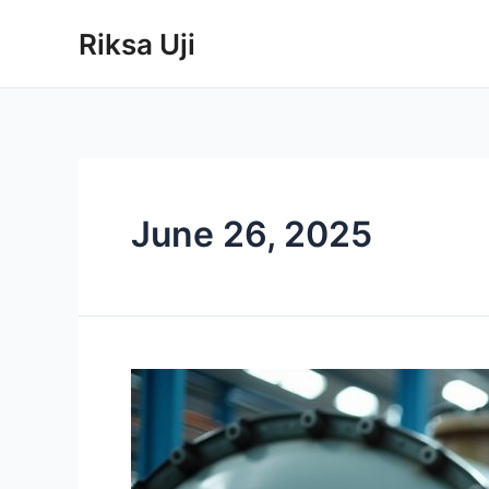
Skip
Riksa Uji
to
content
June 26, 2025
Riksa
Uji
Tangki
Tekanan: