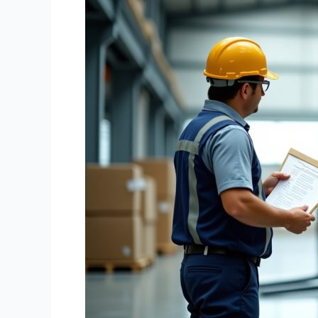
&
Forklift:
Solusi
Operational
Tanpa
Tunggu
Eksternal