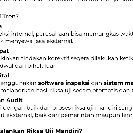
i Tren?
a
eksi internal, perusahaan bisa memangkas wak
k menyewa jasa eksternal.
pat
inkan tindakan korektif segera dilakukan keti
wal dari pihak luar.
tal
 menggunakan
software inspeksi
dan
sistem ma
aporkan hasil riksa uji secara otomatis dan 
an Audit
 dengan baik dari proses riksa uji mandiri sa
t eksternal, baik dari pemerintah maupun lemba
lankan Riksa Uji Mandiri?