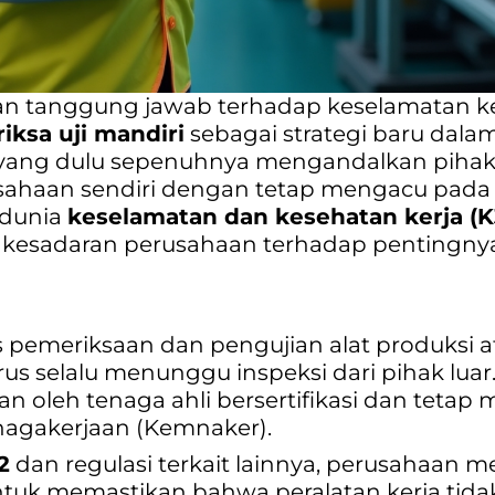
 dan tanggung jawab terhadap keselamatan k
riksa uji mandiri
sebagai strategi baru dalam
i, yang dulu sepenuhnya mengandalkan pihak
usahaan sendiri dengan tetap mengacu pada r
 dunia
keselamatan dan kesehatan kerja (K
kesadaran perusahaan terhadap pentingny
s pemeriksaan dan pengujian alat produksi at
us selalu menunggu inspeksi dari pihak luar.
n oleh tenaga ahli bersertifikasi dan teta
nagakerjaan (Kemnaker).
2
dan regulasi terkait lainnya, perusahaan m
ntuk memastikan bahwa peralatan kerja tid