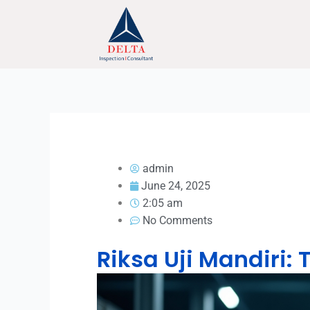
Skip
to
content
admin
June 24, 2025
2:05 am
No Comments
Riksa Uji Mandiri: 