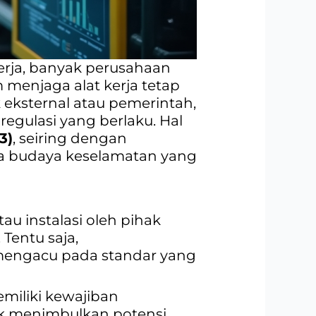
erja, banyak perusahaan
 menjaga alat kerja tetap
 eksternal atau pemerintah,
egulasi yang berlaku. Hal
3)
, seiring dengan
a budaya keselamatan yang
au instalasi oleh pihak
 Tentu saja,
p mengacu pada standar yang
emiliki kewajiban
ak menimbulkan potensi