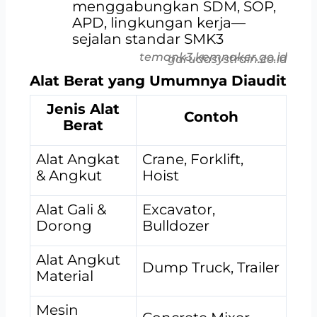
menggabungkan SDM, SOP,
APD, lingkungan kerja—
sejalan standar SMK3
temank3.kemnaker.go.id
garudasystrain.co.id
Alat Berat yang Umumnya Diaudit
Jenis Alat
Contoh
Berat
Alat Angkat
Crane, Forklift,
& Angkut
Hoist
Alat Gali &
Excavator,
Dorong
Bulldozer
Alat Angkut
Dump Truck, Trailer
Material
Mesin