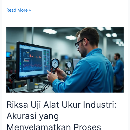
Read More »
Riksa
Uji
Alat
Ukur
Industri:
Akurasi
yang
Menyelamatkan
Proses
Produksi
Riksa Uji Alat Ukur Industri:
Akurasi yang
Menyelamatkan Proses