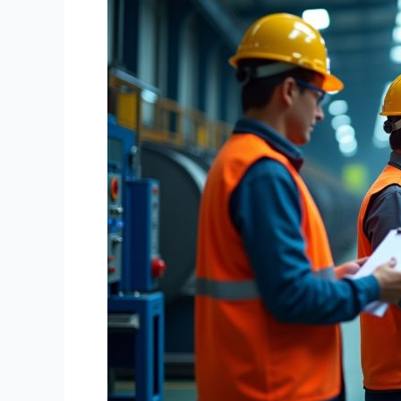
Bagaimana
Riksa
Uji
Alat
Industri
Menyelamatkan
Aset
&
Nyawa
Pekerja
Anda