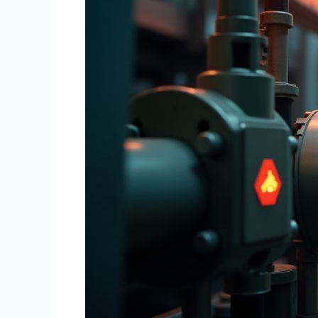
Celaka!
Jadwalkan
Riksa
Uji
Alat
Industri
Anda
untuk
Keamanan
Optimal
Hari
Ini