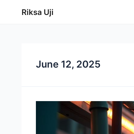
Skip
Riksa Uji
to
content
June 12, 2025
Jangan
Tunda,
Jangan
Sampai